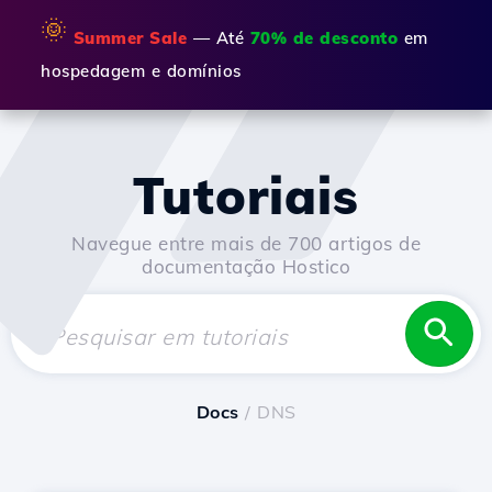
🌞
Summer Sale
— Até
70% de desconto
em
hospedagem e domínios
Tutoriais
Navegue entre mais de 700 artigos de
documentação Hostico
Docs
/ DNS