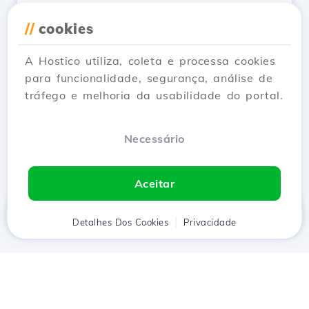
Limpar o cache DNS local do
//
cookies
Windows
Atualizado há 2 anos
A Hostico utiliza, coleta e processa cookies
Descubra como limpar o cache DNS local no
para funcionalidade, segurança, análise de
Windows com passos simples, para melhorar o
tráfego e melhoria da usabilidade do portal.
desempenho do seu sistema.
Ver Artigo
Necessário
Aceitar
Início
Detalhes Dos Cookies
Cliente
Carrinho
Privacidade
Chat
Menu