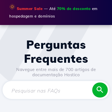
🌞
Summer Sale
— Até
70% de desconto
em
hospedagem e domínios
Perguntas
Frequentes
Navegue entre mais de 700 artigos de
documentação Hostico