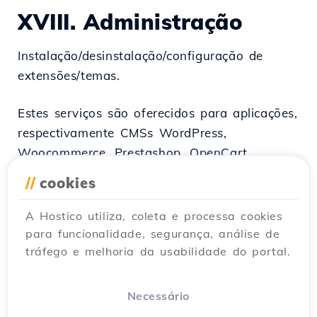
XVIII.
Administração
Instalação/desinstalação/configuração de
extensões/temas.
Estes serviços são oferecidos para aplicações,
respectivamente CMSs WordPress,
Woocommerce, Prestashop, OpenCart,
Joomla, Virtuemart e Drupal.
//
cookies
O serviço não está disponível para
aplicações, respectivamente CMSs cuja
A Hostico utiliza, coleta e processa cookies
funcionalidade nativa ou estendida através
para funcionalidade, segurança, análise de
de várias extensões permite a criação de
tráfego e melhoria da usabilidade do portal.
múltiplos sites / lojas (multisite / multistore)
Necessário