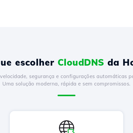
que escolher
CloudDNS
da Ho
locidade, segurança e configurações automáticas par
Uma solução moderna, rápida e sem compromissos.