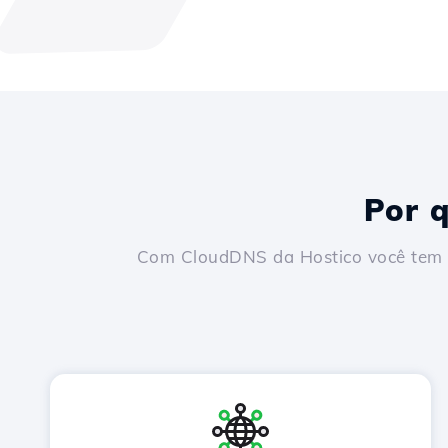
Por 
Com CloudDNS da Hostico você tem ve