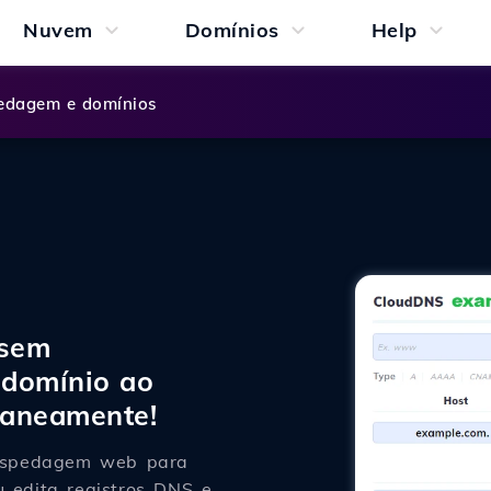
Nuvem
Domínios
Help
dagem e domínios
 sem
domínio ao
taneamente!
hospedagem web para
u edita registros DNS e