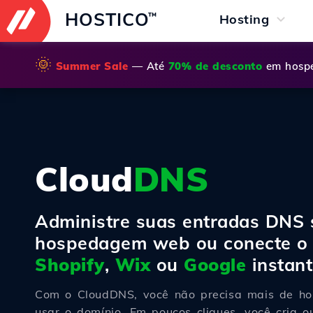
HOSTICO
™
Hosting
🌞
Summer Sale
— Até
70% de desconto
em hospe
Cloud
DNS
Administre suas entradas DNS
hospedagem web ou conecte o 
Shopify
,
Wix
ou
Google
instan
Com o CloudDNS, você não precisa mais de 
usar o domínio. Em poucos cliques, você cria o