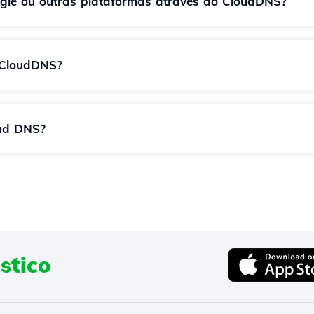
ogle ou outras plataformas através do CloudDNS?
o CloudDNS?
oud DNS?
stico