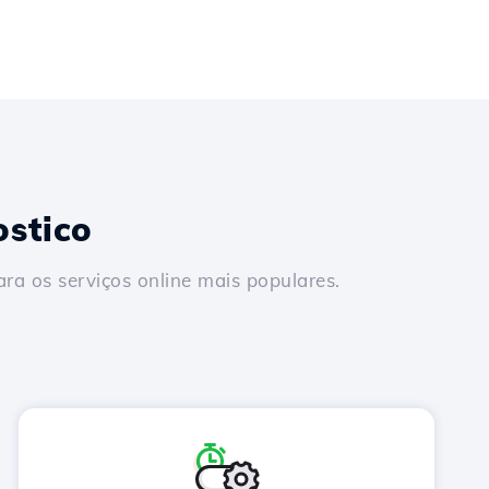
stico
a os serviços online mais populares.