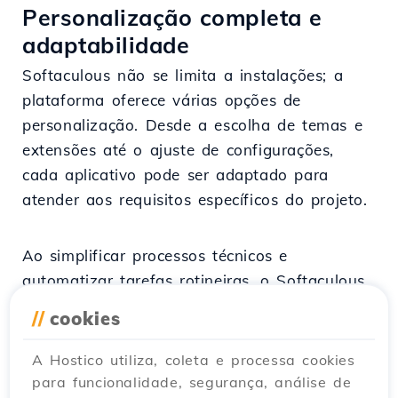
Personalização completa e
adaptabilidade
Softaculous não se limita a instalações; a
plataforma oferece várias opções de
personalização. Desde a escolha de temas e
extensões até o ajuste de configurações,
cada aplicativo pode ser adaptado para
atender aos requisitos específicos do projeto.
Ao simplificar processos técnicos e
automatizar tarefas rotineiras, o Softaculous
torna-se uma ferramenta essencial para
//
cookies
desenvolver e gerenciar aplicações web. Seja
você um iniciante ou um profissional, a
A Hostico utiliza, coleta e processa cookies
aplicação Softaculous ajuda a criar e
para funcionalidade, segurança, análise de