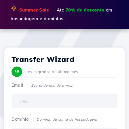
🌞
Summer Sale
— Até
70% de desconto
em
hospedagem e domínios
Transfer Wizard
35
sites migrados no último mês
Email
Seu endereço de e-mail
Domínio
Domínio da conta de hospedagem