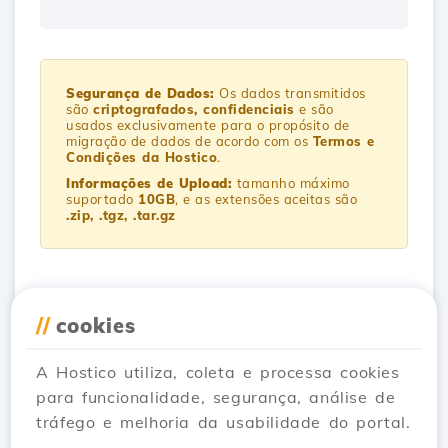
Segurança de Dados:
Os dados transmitidos
são
criptografados, confidenciais
e são
usados exclusivamente para o propósito de
migração de dados de acordo com os
Termos e
Condições da Hostico
.
Informações de Upload:
tamanho máximo
suportado
10GB
, e as extensões aceitas são
.zip, .tgz, .tar.gz
Aceite
os termos e condições
da Hostico
//
cookies
Enviar Solicitação
A Hostico utiliza, coleta e processa cookies
para funcionalidade, segurança, análise de
tráfego e melhoria da usabilidade do portal.
Você precisa de ajuda?