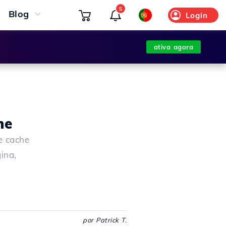
5
Blog
Login
ativa agora
he
e cache
ina,
por Patrick T.