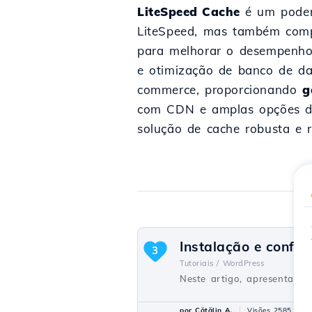
LiteSpeed Cache
é um podero
LiteSpeed, mas também compa
para melhorar o desempenho
e otimização de banco de d
commerce, proporcionando
g
com CDN e amplas opções de
solução de cache robusta e r
Instalação e config
3
Tutoriais /
WordPress
Neste artigo, apresentarem
por Cătălin A.
Visões 2585
P