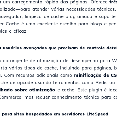
ra um carregamento rápido das páginas. Oferece
tr
nalizado—para atender várias necessidades técnicas.
navegador, limpeza de cache programada e suporte
er Cache é uma excelente escolha para blogs e peq
es e eficaz.
a usuários avançados que precisam de controle deta
 abrangente de otimização de desempenho para Wo
rta vários tipos de cache, incluindo para páginas, 
. Com recursos adicionais como
minificação de CS
cache de opcode usando ferramentas como Redis o
alhado sobre otimização
e cache. Este plugin é idea
Commerce, mas requer conhecimento técnico para c
r para sites hospedados em servidores LiteSpeed