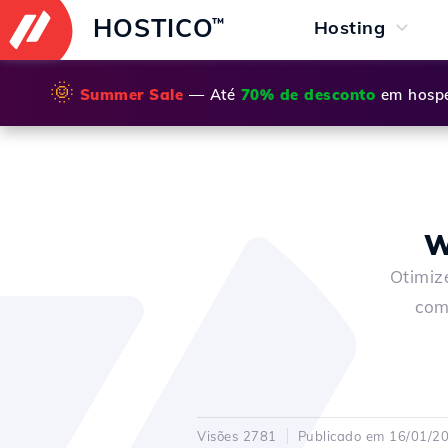
HOSTICO
™
Hosting
🌞
Summer Sale
— Até
70% de desconto
em hospe
W
Otimiz
com
Visões 2781
Publicado em 16/01/2