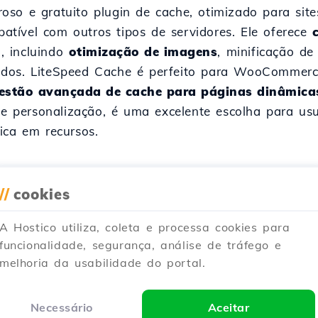
so e gratuito plugin de cache, otimizado para sit
tível com outros tipos de servidores. Ele oferece
, incluindo
otimização de imagens
, minificação de
ados. LiteSpeed Cache é perfeito para WooCommerce
estão avançada de cache para páginas dinâmica
 personalização, é uma excelente escolha para u
ica em recursos.
//
cookies
Artigos Similares
A Hostico utiliza, coleta e processa cookies para
funcionalidade, segurança, análise de tráfego e
uração do plugin Litespeed cache
melhoria da usabilidade do portal.
os os passos necessários para a instalação e configuração do m
Necessário
Aceitar
ublicado em 05/08/2025