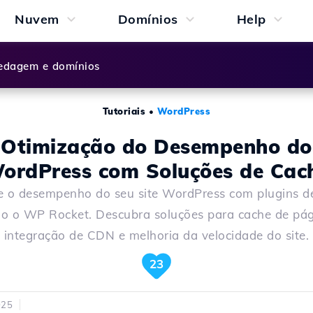
Nuvem
Domínios
Help
dagem e domínios
Tutoriais
•
WordPress
Otimização do Desempenho do
ordPress com Soluções de Cac
e o desempenho do seu site WordPress com plugins d
o o WP Rocket. Descubra soluções para cache de pág
integração de CDN e melhoria da velocidade do site.
23
025