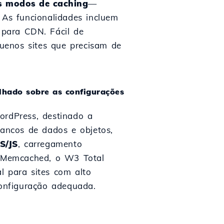
ês modos de caching
—
 As funcionalidades incluem
 para CDN. Fácil de
uenos sites que precisam de
lhado sobre as configurações
rdPress, destinado a
bancos de dados e objetos,
S/JS
, carregamento
u Memcached, o W3 Total
l para sites com alto
onfiguração adequada.