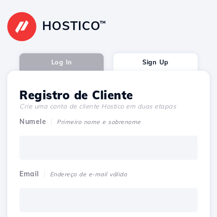
HOSTICO
™
Log In
Sign Up
Registro de Cliente
Crie uma conta de cliente Hostico em duas etapas
Numele
Primeiro nome e sobrenome
Email
Endereço de e-mail válido