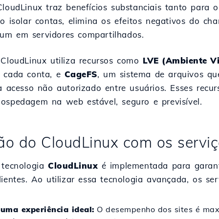
CloudLinux traz benefícios substanciais tanto par
Ao isolar contas, elimina os efeitos negativos do c
um em servidores compartilhados.
 CloudLinux utiliza recursos como
LVE (Ambiente Vi
a cada conta, e
CageFS
, um sistema de arquivos q
ra acesso não autorizado entre usuários. Esses recu
ospedagem na web estável, seguro e previsível.
ão do CloudLinux com os serviç
 tecnologia
CloudLinux
é implementada para garant
ientes. Ao utilizar essa tecnologia avançada, os se
uma experiência ideal:
O desempenho dos sites é max