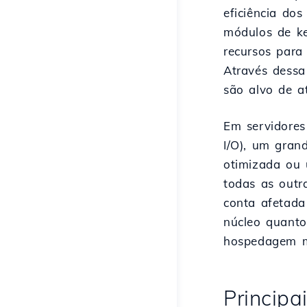
eficiência do
módulos de ke
recursos para
Através dess
são alvo de a
Em servidores
I/O), um gran
otimizada ou 
todas as outr
conta afetada 
núcleo quanto
hospedagem m
Principa