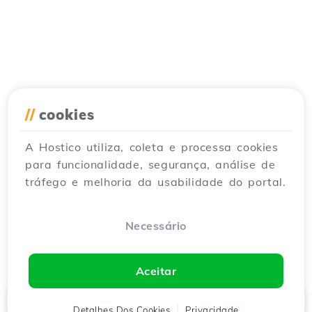
//
cookies
A Hostico utiliza, coleta e processa cookies
para funcionalidade, segurança, análise de
tráfego e melhoria da usabilidade do portal.
Necessário
Aceitar
Início
Detalhes Dos Cookies
Cliente
Carrinho
Privacidade
Chat
Menu