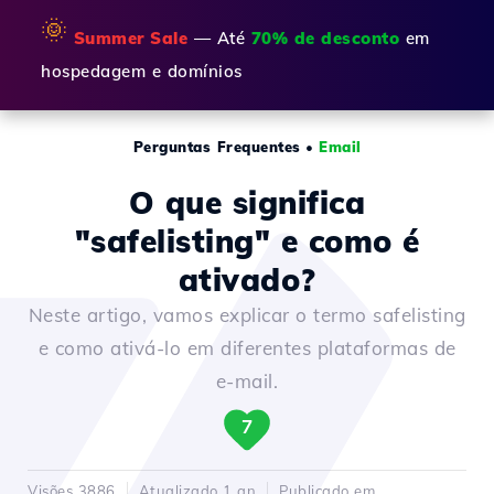
🌞
Summer Sale
— Até
70% de desconto
em
hospedagem e domínios
Perguntas Frequentes
•
Email
O que significa
"safelisting" e como é
ativado?
Neste artigo, vamos explicar o termo safelisting
e como ativá-lo em diferentes plataformas de
e-mail.
7
Visões 3886
Atualizado 1 an
Publicado em