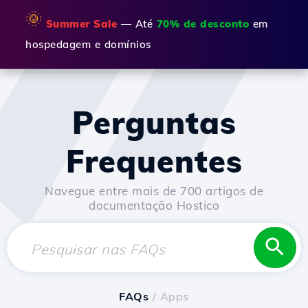
🌞
Summer Sale
— Até
70% de desconto
em
hospedagem e domínios
Perguntas
Frequentes
Navegue entre mais de 700 artigos de
documentação Hostico
FAQs
/ Apps