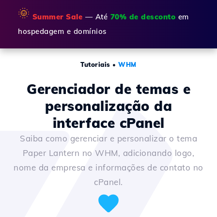
🌞
Summer Sale
— Até
70% de desconto
em
hospedagem e domínios
Tutoriais
•
WHM
Gerenciador de temas e
personalização da
interface cPanel
Saiba como gerenciar e personalizar o tema
Paper Lantern no WHM, adicionando logo,
nome da empresa e informações de contato no
cPanel.