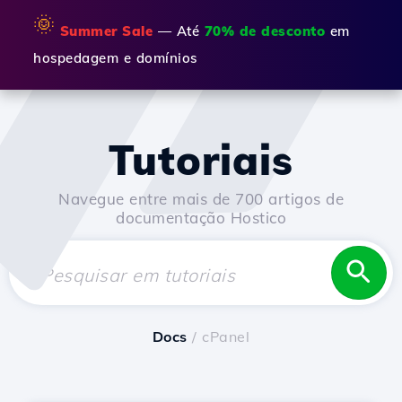
🌞
Summer Sale
— Até
70% de desconto
em
hospedagem e domínios
Tutoriais
Navegue entre mais de 700 artigos de
documentação Hostico
Docs
/ cPanel