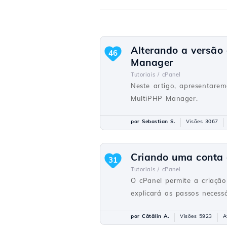
Alterando a versã
46
Manager
Tutoriais /
cPanel
Neste artigo, apresentare
MultiPHP Manager.
por Sebastian S.
Visões 3067
Criando uma conta 
31
Tutoriais /
cPanel
O cPanel permite a criação
explicará os passos necess
por Cătălin A.
Visões 5923
A