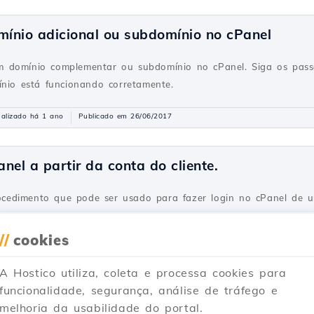
ínio adicional ou subdomínio no cPanel
 domínio complementar ou subdomínio no cPanel. Siga os passo
ínio está funcionando corretamente.
alizado há 1 ano
Publicado em 26/06/2017
nel a partir da conta do cliente.
procedimento que pode ser usado para fazer login no cPanel de
//
cookies
alizado há 1 ano
Publicado em 05/06/2018
A Hostico utiliza, coleta e processa cookies para
funcionalidade, segurança, análise de tráfego e
odSecurity no cPanel
melhoria da usabilidade do portal.