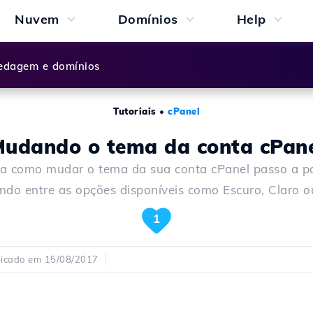
Nuvem
Domínios
Help
dagem e domínios
Tutoriais
•
cPanel
udando o tema da conta cPan
a como mudar o tema da sua conta cPanel passo a p
ndo entre as opções disponíveis como Escuro, Claro o
1
licado em 15/08/2017