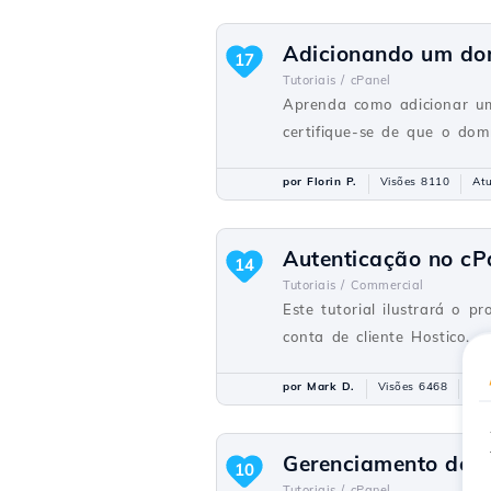
Adicionando um dom
17
Tutoriais /
cPanel
Aprenda como adicionar um
certifique-se de que o dom
por Florin P.
Visões 8110
Atu
Autenticação no cPa
14
Tutoriais /
Commercial
Este tutorial ilustrará o 
conta de cliente Hostico.
por Mark D.
Visões 6468
Atu
Gerenciamento do M
10
Tutoriais /
cPanel