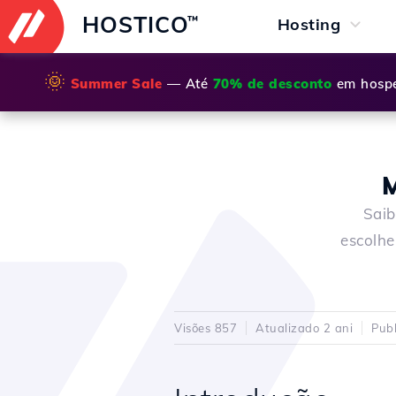
HOSTICO
™
Hosting
🌞
Summer Sale
— Até
70% de desconto
em hospe
M
Saib
escolhe
Visões 857
Atualizado 2 ani
Pub