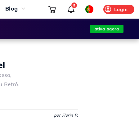
5
Blog
Login
ativa agora
el
asso,
u Retrô.
por Florin P.