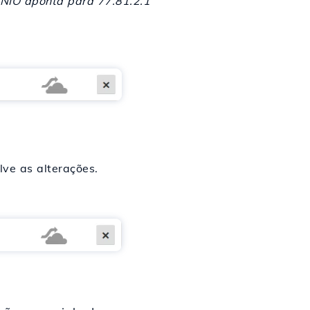
IO aponta para 77.81.2.1
lve as alterações.