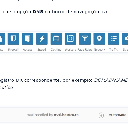
ecione a opção
DNS
na barra de navegação azul.
registro MX correspondente, por exemplo:
DOMAINNAME c
ático
.