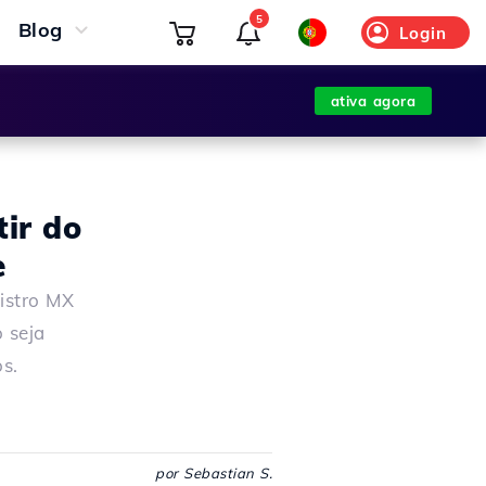
5
Blog
Login
ativa agora
ir do
e
gistro MX
 seja
s.
por Sebastian S.