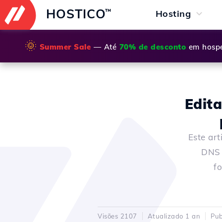
HOSTICO
™
Hosting
🌞
Summer Sale
— Até
70% de desconto
em hospe
Edit
Este art
DNS 
f
Visões 2107
Atualizado 1 an
Pub