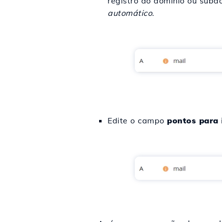
registro do domínio ou subd
automático
.
Edite o campo
pontos para