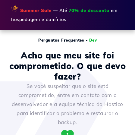
🌞
Summer Sale
— Até
70% de desconto
em
hospedagem e domínios
Perguntas Frequentes
•
Dev
Acho que meu site foi
comprometido. O que devo
fazer?
Se você suspeitar que o site está
comprometido, entre em contato com o
desenvolvedor e a equipe técnica da Hostico
para identificar o problema e restaurar o
backup.
1