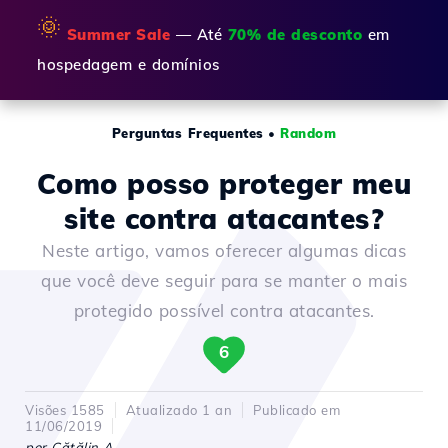
🌞
Summer Sale
— Até
70% de desconto
em
hospedagem e domínios
Perguntas Frequentes
•
Random
Como posso proteger meu
site contra atacantes?
Neste artigo, vamos oferecer algumas dicas
que você deve seguir para se manter o mais
protegido possível contra atacantes.
6
Visões 1585
Atualizado 1 an
Publicado em
11/06/2019
por Cătălin A.