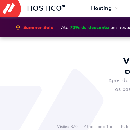
HOSTICO
™
Hosting
🌞
Summer Sale
— Até
70% de desconto
em hospe
V
c
Aprenda 
os pa
Visões 870
Atualizado 1 an
Publ