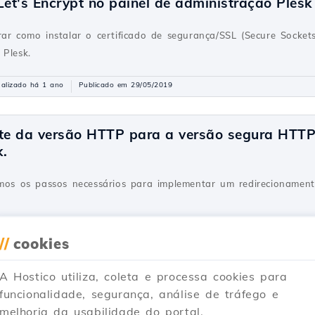
Let's Encrypt no painel de administração Plesk
rar como instalar o certificado de segurança/SSL (Secure Socket
 Plesk.
alizado há 1 ano
Publicado em 29/05/2019
ite da versão HTTP para a versão segura HTTPS
.
remos os passos necessários para implementar um redirecionam
Atualizado há 1 ano
Publicado em 07/02/2020
//
cookies
A Hostico utiliza, coleta e processa cookies para
de e-mail Plesk
funcionalidade, segurança, análise de tráfego e
melhoria da usabilidade do portal.