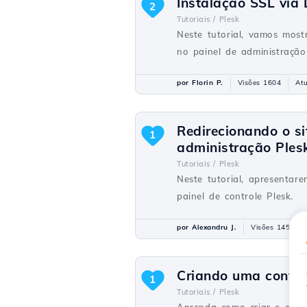
Instalação SSL via 
2
Tutoriais /
Plesk
Neste tutorial, vamos most
no painel de administração
por Florin P.
Visões 1604
Atu
Redirecionando o s
1
administração Plesk
Tutoriais /
Plesk
Neste tutorial, apresenta
painel de controle Plesk.
por Alexandru J.
Visões 1452
Criando uma conta 
1
Tutoriais /
Plesk