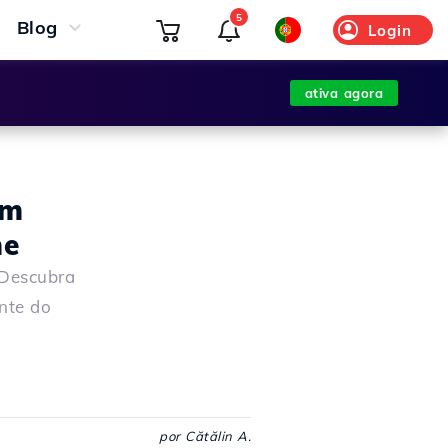
5
Blog
Login
ativa agora
em
me
 Descubra
nte do
por Cătălin A.