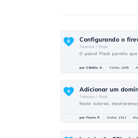
Configurando o fire
8
Tutoriais /
Plesk
O painel Plesk permite que
por Cătălin A.
Visões 1406
A
Adicionar um domíni
4
Tutoriais /
Plesk
Neste tutorial, mostraremo
por Florin P.
Visões 1522
Atu