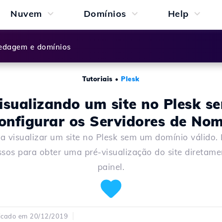
Nuvem
Domínios
Help
dagem e domínios
Tutoriais
•
Plesk
isualizando um site no Plesk s
onfigurar os Servidores de No
a visualizar um site no Plesk sem um domínio válido.
ssos para obter uma pré-visualização do site diretame
painel.
icado em 20/12/2019