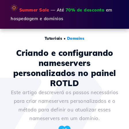
🌞
Summer Sale
— Até
70% de desconto
em
hospedagem e domínios
Tutoriais
•
Domains
Criando e configurando
nameservers
personalizados no painel
ROTLD
Este artigo descreverá os passos necessários
para criar nameservers personalizados e o
método para definir ou atualizar esses
nameservers em um domínio.