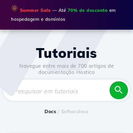
🌞
Summer Sale
— Até
70% de desconto
em
hospedagem e domínios
Tutoriais
Navegue entre mais de 700 artigos de
documentação Hostico
Docs
/ Softaculous