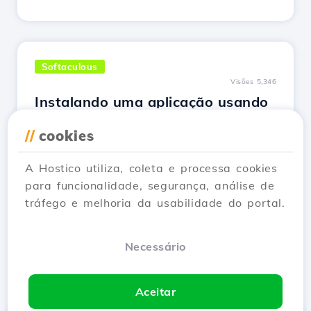
Softaculous
Visões 5,346
Instalando uma aplicação usando
o plugin Softaculous do cPanel
//
cookies
Atualizado há 2 anos
Saiba como instalar aplicativos da web usando
A Hostico utiliza, coleta e processa cookies
o plugin cPanel Softaculous. Guia passo a
para funcionalidade, segurança, análise de
passo para instalar o Wordpress e gerenciar
tráfego e melhoria da usabilidade do portal.
os aplicativos.
Ver Artigo
Necessário
Aceitar