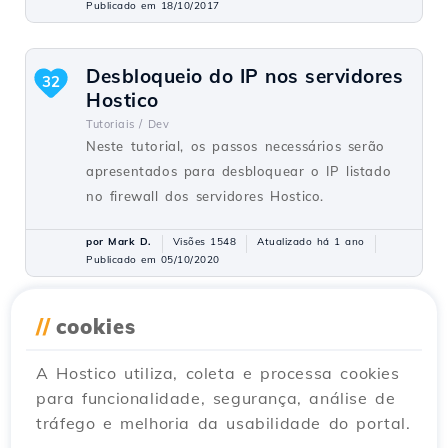
Publicado em 18/10/2017
Desbloqueio do IP nos servidores
32
Hostico
Tutoriais /
Dev
Neste tutorial, os passos necessários serão
apresentados para desbloquear o IP listado
no firewall dos servidores Hostico.
por Mark D.
Visões 1548
Atualizado há 1 ano
Publicado em 05/10/2020
//
cookies
Criando uma conta de e-mail no
31
cPanel
A Hostico utiliza, coleta e processa cookies
Tutoriais /
cPanel
para funcionalidade, segurança, análise de
O cPanel permite a criação de um número
tráfego e melhoria da usabilidade do portal.
ilimitado de contas de email associadas a