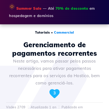
🌞
Summer Sale
— Até
70% de desconto
em
hospedagem e domínios
Tutoriais
•
Commercial
Gerenciamento de
pagamentos recorrentes
Neste artigo, vamos passar pelos passos
necessários para ativar pagamentos
recorrentes para os serviços da Hostico, bem
como gerenciá-los.
3
Visões 2709
Atualizado 1 an
Publicado em