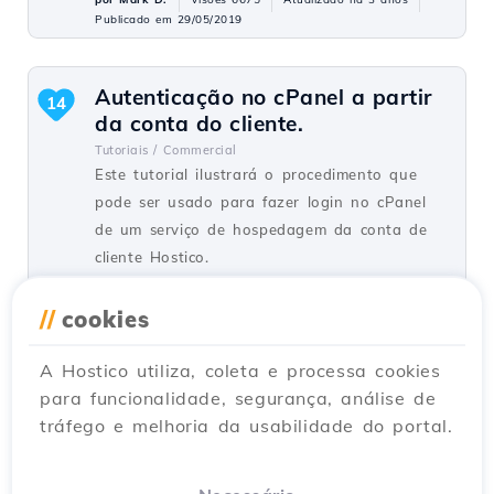
Publicado em 29/05/2019
Autenticação no cPanel a partir
14
da conta do cliente.
Tutoriais /
Commercial
Este tutorial ilustrará o procedimento que
pode ser usado para fazer login no cPanel
de um serviço de hospedagem da conta de
cliente Hostico.
por Mark D.
Visões 6479
Atualizado há 1 ano
//
cookies
Publicado em 05/06/2018
A Hostico utiliza, coleta e processa cookies
para funcionalidade, segurança, análise de
Transferência de domínio
12
tráfego e melhoria da usabilidade do portal.
Tutoriais /
Commercial
Neste tutorial, você aprenderá como fazer um
pedido para transferir um domínio de outro