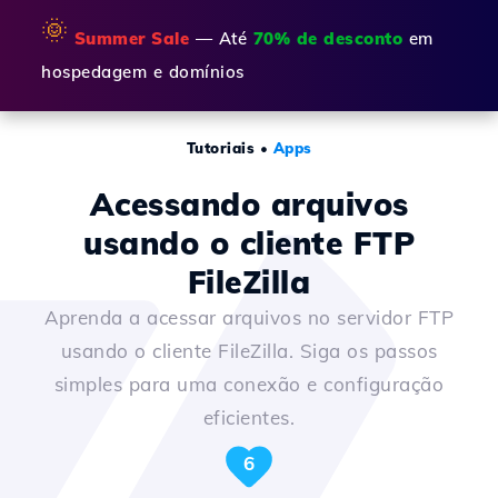
🌞
Summer Sale
— Até
70% de desconto
em
hospedagem e domínios
Tutoriais
•
Apps
Acessando arquivos
usando o cliente FTP
FileZilla
Aprenda a acessar arquivos no servidor FTP
usando o cliente FileZilla. Siga os passos
simples para uma conexão e configuração
eficientes.
6