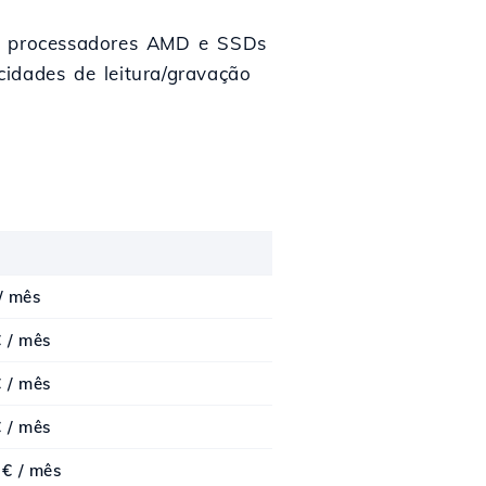
m processadores AMD e SSDs
dades de leitura/gravação
/ mês
 / mês
 / mês
 / mês
 € / mês