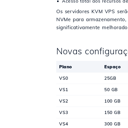
Acesso total aos recursos d
Os servidores KVM VPS serã
NVMe para armazenamento, p
significativamente melhorado
Novas configuraç
Plano
Espaço
VS0
25GB
VS1
50 GB
VS2
100 GB
VS3
150 GB
VS4
300 GB