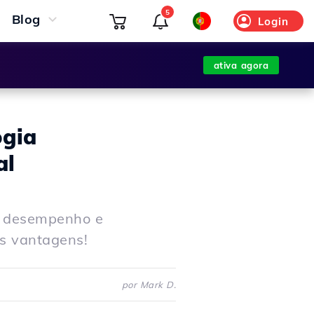
5
Blog
Login
ativa agora
ogia
al
o desempenho e
s vantagens!
por Mark D.