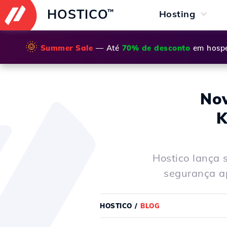
HOSTICO
™
Hosting
🌞
Summer Sale
— Até
70% de desconto
em hospe
Nov
K
Hostico lança
segurança a
HOSTICO
/
BLOG