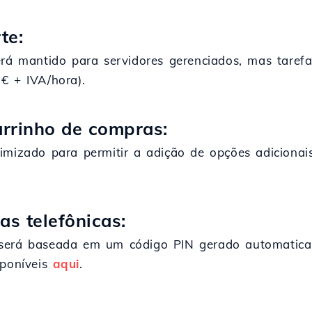
te:
erá mantido para servidores gerenciados, mas taref
€ + IVA/hora).
arrinho de compras:
imizado para permitir a adição de opções adicionai
s telefônicas:
será baseada em um código PIN gerado automaticam
sponíveis
aqui
.