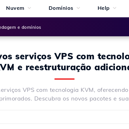
Nuvem
Domínios
Help
dagem e domínios
os serviços VPS com tecnol
VM e reestruturação adicion
 serviços VPS com tecnologia KVM, oferecend
primorados. Descubra os novos pacotes e sua