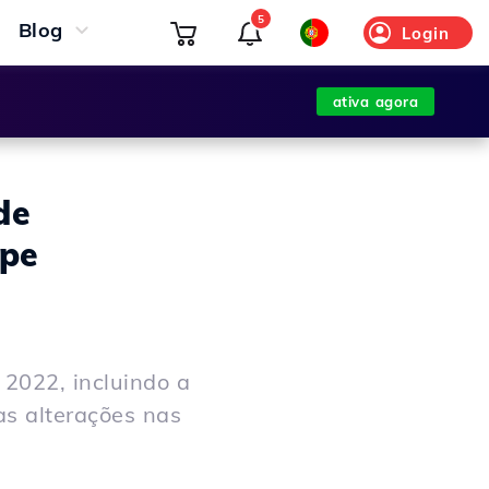
5
Blog
Login
ativa agora
de
ipe
 2022, incluindo a
s alterações nas