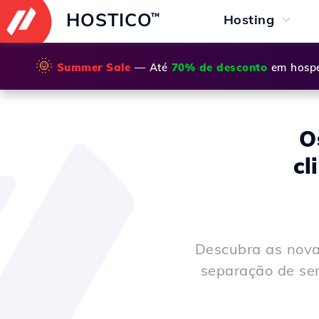
HOSTICO
™
Hosting
🌞
Summer Sale
— Até
70% de desconto
em hospe
O
cl
Descubra as novas
separação de se