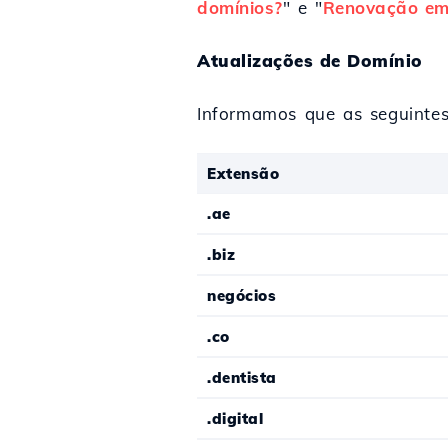
domínios?
" e "
Renovação em
Atualizações de Domínio
Informamos que as seguintes
Extensão
.ae
.biz
negócios
.co
.dentista
.digital