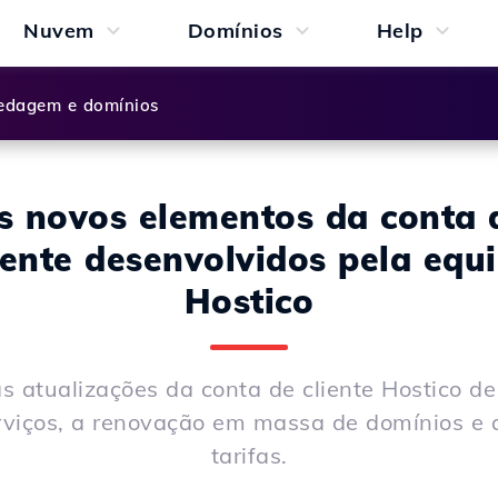
Nuvem
Domínios
Help
dagem e domínios
s novos elementos da conta 
iente desenvolvidos pela equ
Hostico
 atualizações da conta de cliente Hostico de
rviços, a renovação em massa de domínios e a
tarifas.