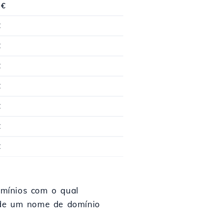
 €
€
€
€
€
€
€
€
omínios com o qual
o de um nome de domínio