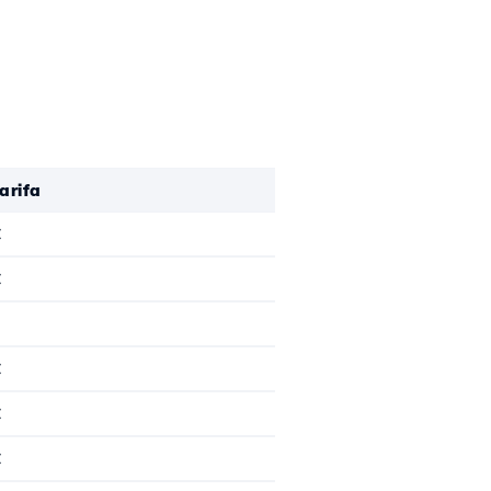
arifa
€
€
€
€
€