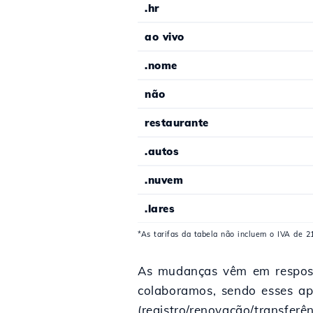
.hr
ao vivo
.nome
não
restaurante
.autos
.nuvem
.lares
*As tarifas da tabela não incluem o IVA de 
As mudanças vêm em resposta
colaboramos, sendo esses ap
(registro/renovação/transferên