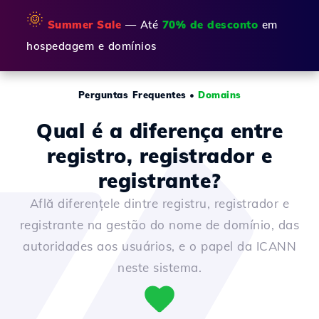
🌞
Summer Sale
— Até
70% de desconto
em
hospedagem e domínios
Perguntas Frequentes
•
Domains
Qual é a diferença entre
registro, registrador e
registrante?
Află diferențele dintre registru, registrador e
registrante na gestão do nome de domínio, das
autoridades aos usuários, e o papel da ICANN
neste sistema.