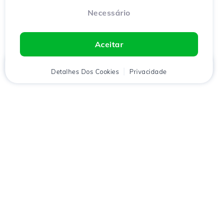
Necessário
Aceitar
Início
Detalhes Dos Cookies
Cliente
Carrinho
Privacidade
Chat
Menu
Descarregue o aplicativo
Hostico