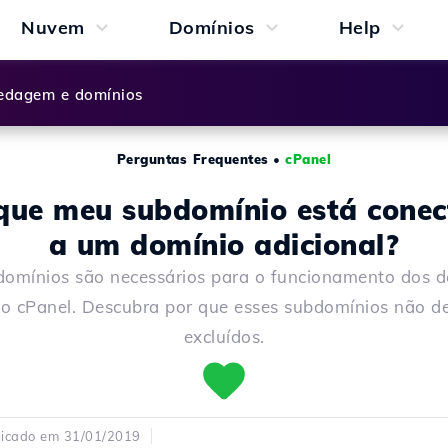
Nuvem
Domínios
Help
dagem e domínios
Perguntas Frequentes
•
cPanel
que meu subdomínio está cone
a um domínio adicional?
domínios são necessários para o funcionamento dos d
o cPanel. Descubra por que esses subdomínios não d
excluídos.
licado em 31/01/2019