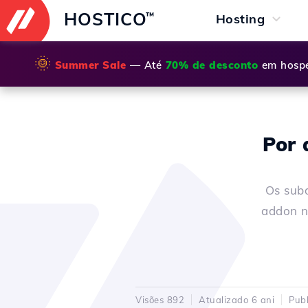
HOSTICO
™
Hosting
🌞
Summer Sale
— Até
70% de desconto
em hospe
Por 
Os sub
addon n
Visões 892
Atualizado 6 ani
Pub