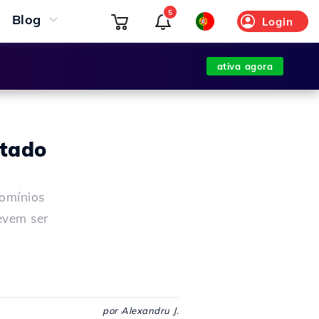
5
Blog
Login
ativa agora
ctado
omínios
evem ser
por Alexandru J.