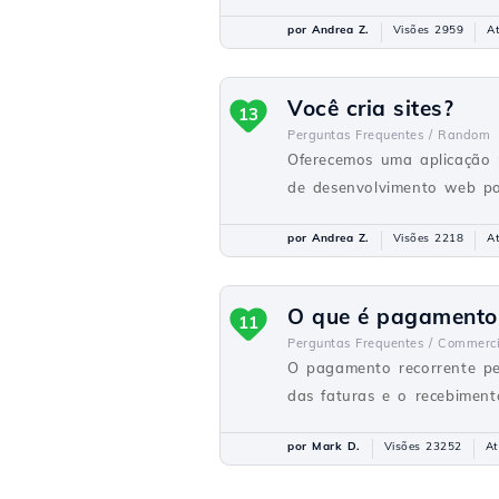
por Andrea Z.
Visões 2959
A
Você cria sites?
13
Perguntas Frequentes /
Random
Oferecemos uma aplicação 
de desenvolvimento web par
por Andrea Z.
Visões 2218
A
O que é pagamento 
11
Perguntas Frequentes /
Commerci
O pagamento recorrente pe
das faturas e o recebiment
por Mark D.
Visões 23252
At