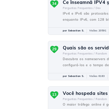
Ce înseamnă IPV4 și 
34
Perguntas Frequentes /
Dev
IPv4 e IPv6 são protocolos
enquanto IPv6, com 128 bit
por Sebastian S.
Visões 20591
Quais são os servi
29
Perguntas Frequentes /
Random
Descubra os nameservers d
configurá-los e o tempo d
por Sebastian S.
Visões 6183
Você hospeda sites
13
Perguntas Frequentes /
Random
O maior tráfego online é g