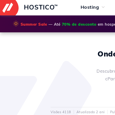
HOSTICO
™
Hosting
🌞
Summer Sale
— Até
70% de desconto
em hospe
Onde
Descubra
cPan
Visões 4118
Atualizado 2 ani
Pu