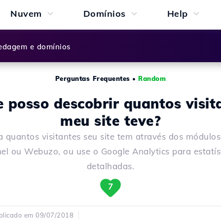
Nuvem
Domínios
Help
dagem e domínios
Perguntas Frequentes
•
Random
 posso descobrir quantos visit
meu site teve?
 quantos visitantes seu site tem através dos módulos
el ou Webuzo, ou use o Google Analytics para estatís
detalhadas.
7
blicado em 09/07/2018