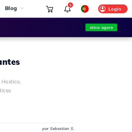
5
Blog
Login
ativa agora
antes
 Hostico,
ticas
por Sebastian S.