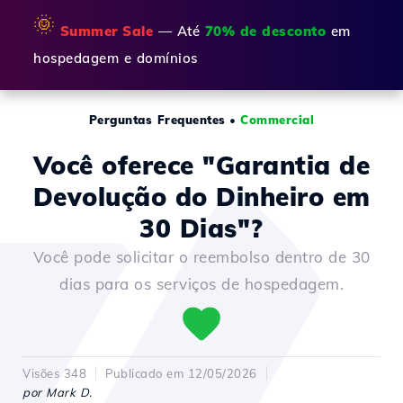
🌞
Summer Sale
— Até
70% de desconto
em
hospedagem e domínios
Perguntas Frequentes
•
Commercial
Você oferece "Garantia de
Devolução do Dinheiro em
30 Dias"?
Você pode solicitar o reembolso dentro de 30
dias para os serviços de hospedagem.
Visões 348
Publicado em 12/05/2026
por Mark D.