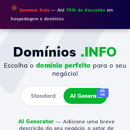
🌞
Summer Sale
— Até
70% de desconto
em
hospedagem e domínios
Domínios
.INFO
Escolha o
domínio perfeito
para o seu
negócio!
NO
Standard
AI Generator
VO
AI Generator
— Adicione uma breve
descrição do seu negócio, o setor de