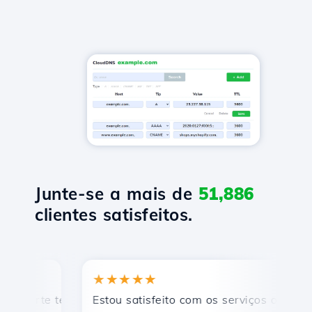
Junte-se a mais de
51,886
clientes satisfeitos.
★★★★★
★
rte técnico rápido e eficiente.
Estou satisfeito com os serviços oferecidos 
Par