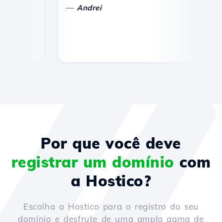
—
—
Andrei
Por que você deve
registrar um domínio
com
a Hostico?
Escolha a Hostico para o registro do seu
domínio e desfrute de uma ampla gama de