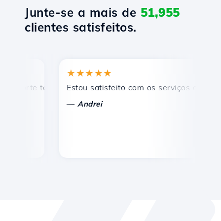
Junte-se a mais de
51,955
clientes satisfeitos.
★★★★★
orte técnico rápido e eficiente.
Estou satisfeito com os serviços oferecidos
Pa
—
Andrei