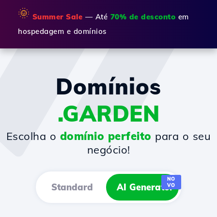
🌞
Summer Sale
— Até
70% de desconto
em
hospedagem e domínios
Domínios
.GARDEN
Escolha o
domínio perfeito
para o seu
negócio!
NO
Standard
AI Generator
VO