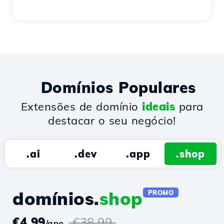
Domínios Populares
Extensões de domínio
ideais
para
destacar o seu negócio!
.ai
.dev
.app
.shop
domínios.
shop
PROMO
€4.99
€38.99
/ano