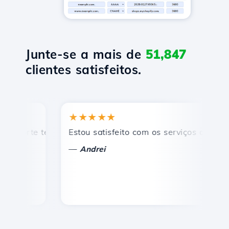
Junte-se a mais de
51,847
clientes satisfeitos.
★★★★★
★
rte técnico rápido e eficiente.
Estou satisfeito com os serviços oferecidos 
Pa
—
—
Andrei