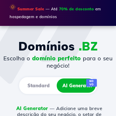
🌞
Summer Sale
— Até
70% de desconto
em
hospedagem e domínios
Domínios
.BZ
Escolha o
domínio perfeito
para o seu
negócio!
NO
Standard
AI Generator
VO
AI Generator
— Adicione uma breve
descrição do seu negócio, o setor de