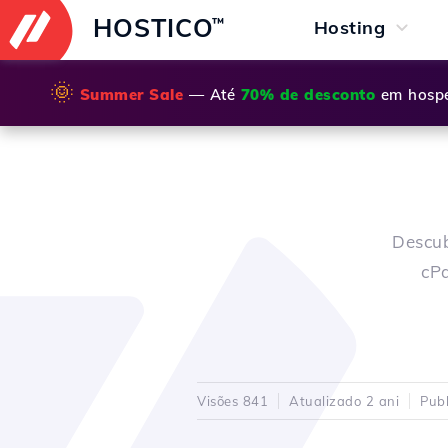
HOSTICO
™
Hosting
🌞
Summer Sale
— Até
70% de desconto
em hospe
Descub
cPa
Visões 841
Atualizado 2 ani
Pub