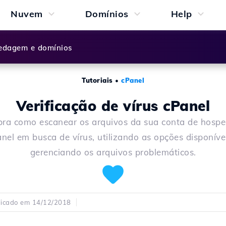
Nuvem
Domínios
Help
dagem e domínios
Tutoriais
•
cPanel
Verificação de vírus cPanel
ra como escanear os arquivos da sua conta de hos
nel em busca de vírus, utilizando as opções disponíve
gerenciando os arquivos problemáticos.
licado em 14/12/2018