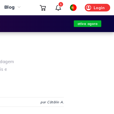
5
Blog
Login
ativa agora
pedagem
is e
por Cătălin A.