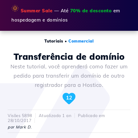
🌞
Summer Sale
— Até
70% de desconto
em
hospedagem e domínios
Tutoriais
•
Commercial
Transferência de domínio
Neste tutorial, você aprenderá como fazer um
pedido para transferir um domínio de outro
registrador para a Hostico.
12
Visões 5898
Atualizado 1 an
Publicado em
28/10/2017
por Mark D.