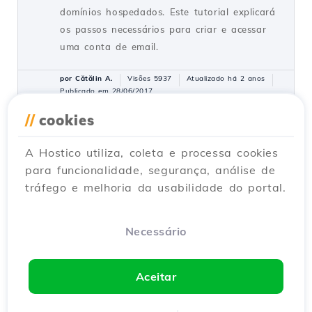
domínios hospedados. Este tutorial explicará
os passos necessários para criar e acessar
uma conta de email.
por Cătălin A.
Visões 5937
Atualizado há 2 anos
Publicado em 28/06/2017
//
cookies
Adicionando um contato
27
A Hostico utiliza, coleta e processa cookies
secundário (Subcontato)
para funcionalidade, segurança, análise de
Tutoriais /
Commercial
tráfego e melhoria da usabilidade do portal.
Adicione um contato secundário na conta do
cliente Hostico seguindo os passos simples.
Certifique-se de que você tenha uma conta
Necessário
existente e ative os direitos necessários.
por Mark D.
Visões 3167
Atualizado há 2 anos
Aceitar
Publicado em 08/07/2017