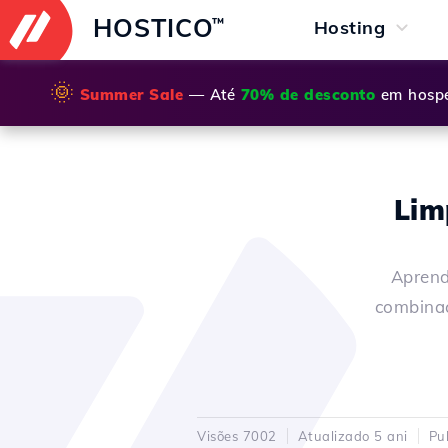
HOSTICO
™
Hosting
🌞
Summer Sale
— Até
70% de desconto
em hospe
Lim
Aprend
combinaç
Visões 7002
Atualizado 5 ani
Pu