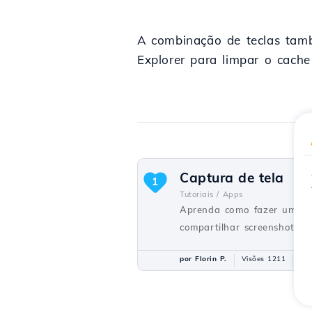
A combinação de teclas tamb
Explorer para limpar o cache
Captura de tela
1
Tutoriais /
Apps
Aprenda como fazer uma cap
compartilhar screenshots.
por Florin P.
Visões 1211
Atu