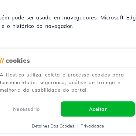
ém pode ser usada em navegadores: Microsoft Edge,
 e o histórico do navegador.
//
cookies
Artigos Similares
A Hostico utiliza, coleta e processa cookies para
funcionalidade, segurança, análise de tráfego e
melhoria da usabilidade do portal.
tura de tela no Firefox ou usando a tecla PrtSc. Siga os pass
Necessário
Aceitar
alizado há 5 anos
Publicado em 14/01/2018
Detalhes Dos Cookies
Privacidade