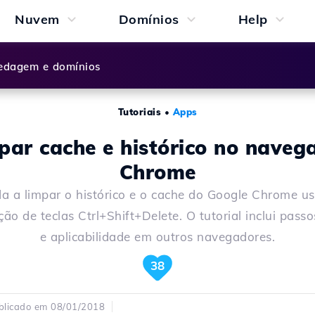
Nuvem
Domínios
Help
dagem e domínios
Tutoriais
•
Apps
par cache e histórico no naveg
Chrome
a a limpar o histórico e o cache do Google Chrome u
ão de teclas Ctrl+Shift+Delete. O tutorial inclui passo
e aplicabilidade em outros navegadores.
38
blicado em 08/01/2018