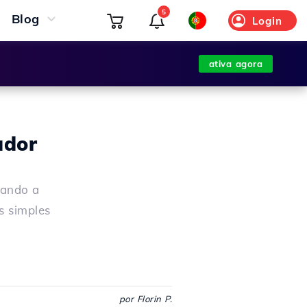
5
Blog
Login
ativa agora
ador
sando a
s simples
por Florin P.