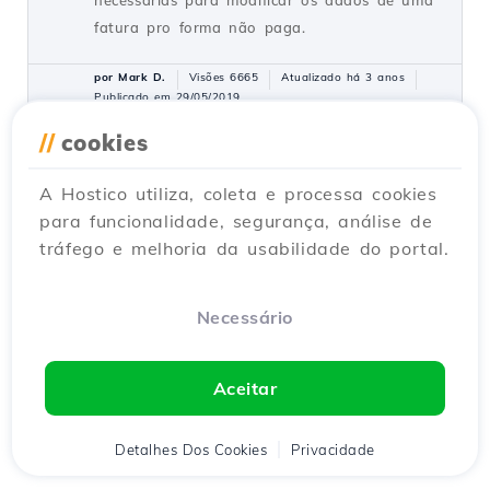
necessárias para modificar os dados de uma
fatura pro forma não paga.
por Mark D.
Visões 6665
Atualizado há 3 anos
Publicado em 29/05/2019
//
cookies
Autenticação no cPanel a partir
14
A Hostico utiliza, coleta e processa cookies
da conta do cliente.
para funcionalidade, segurança, análise de
Tutoriais /
Commercial
tráfego e melhoria da usabilidade do portal.
Este tutorial ilustrará o procedimento que
pode ser usado para fazer login no cPanel
de um serviço de hospedagem da conta de
Necessário
cliente Hostico.
por Mark D.
Visões 6468
Atualizado há 1 ano
Aceitar
Publicado em 05/06/2018
Detalhes Dos Cookies
Privacidade