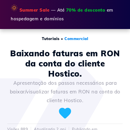
🌞
Summer Sale
— Até
70% de desconto
em
hospedagem e domínios
Tutoriais
•
Commercial
Baixando faturas em RON
da conta do cliente
Hostico.
Apresentação dos passos necessários para
baixar/visualizar faturas em RON na conta do
cliente Hostico.
Visões 889
Atualizado 2 ani
Publicado em