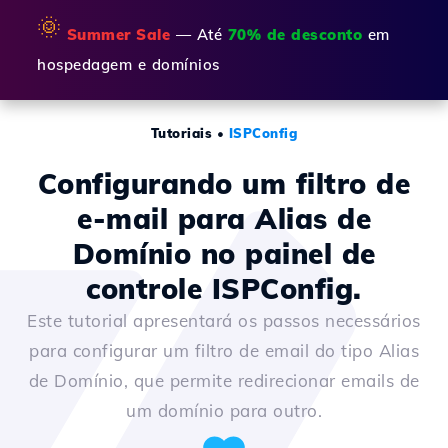
🌞
Summer Sale
— Até
70% de desconto
em
hospedagem e domínios
Tutoriais
•
ISPConfig
Configurando um filtro de
e-mail para Alias de
Domínio no painel de
controle ISPConfig.
Este tutorial apresentará os passos necessários
para configurar um filtro de email do tipo Alias
de Domínio, que permite redirecionar emails de
um domínio para outro.