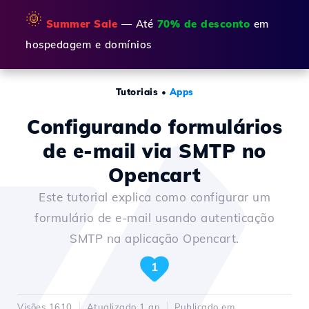
🌞
Summer Sale
— Até
70% de desconto
em
hospedagem e domínios
Tutoriais
•
Apps
Configurando formulários
de e-mail via SMTP no
Opencart
Este tutorial explica como configurar um
formulário de e-mail usando autenticação
SMTP na aplicação Opencart.
1
Visões 1610
Atualizado 1 an
Publicado em