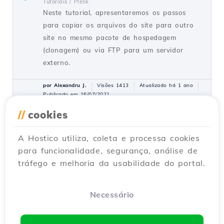
Tutoriais /
Plesk
Neste tutorial, apresentaremos os passos
para copiar os arquivos do site para outro
site no mesmo pacote de hospedagem
(clonagem) ou via FTP para um servidor
externo.
por Alexandru J.
Visões 1413
Atualizado há 1 ano
Publicado em 16/07/2021
//
cookies
Definindo os servidores de nomes
A Hostico utiliza, coleta e processa cookies
a partir da conta do cliente
para funcionalidade, segurança, análise de
Hostico
tráfego e melhoria da usabilidade do portal.
Tutoriais /
Commercial
Neste tutorial, apresentaremos o método
para alterar (atualizar) os servidores de
Necessário
nomes na conta do cliente Hostico.