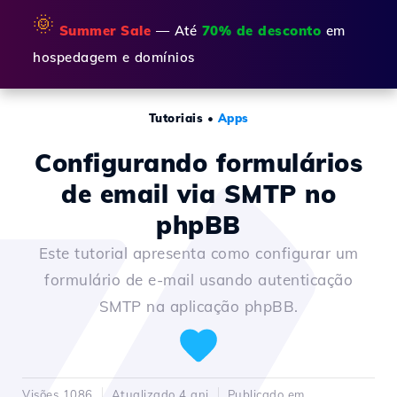
🌞
Summer Sale
— Até
70% de desconto
em
hospedagem e domínios
Tutoriais
•
Apps
Configurando formulários
de email via SMTP no
phpBB
Este tutorial apresenta como configurar um
formulário de e-mail usando autenticação
SMTP na aplicação phpBB.
Visões 1086
Atualizado 4 ani
Publicado em