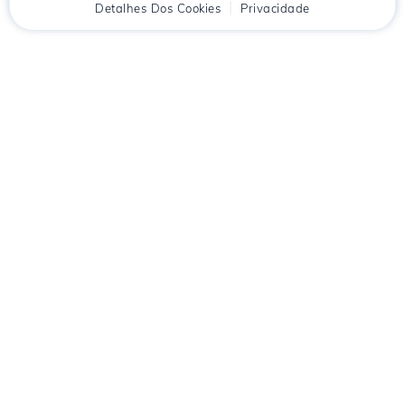
Início
Detalhes Dos Cookies
Cliente
Carrinho
Privacidade
Chat
Menu
Descarregue o aplicativo
Hostico