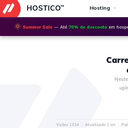
HOSTICO
™
Hosting
🌞
Summer Sale
— Até
70% de desconto
em hospe
Carr
Neste
upl
Visões 1334
Atualizado 1 an
Pub