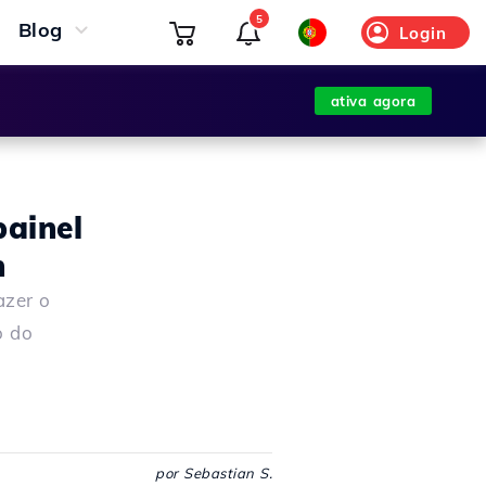
5
Blog
Login
ativa agora
ainel
n
azer o
o do
por Sebastian S.