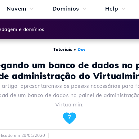
Nuvem
Domínios
Help
dagem e domínios
Tutoriais
•
Dev
egando um banco de dados no p
de administração do Virtualmi
 artigo, apresentaremos os passos necessários para f
oad de um banco de dados no painel de administraçã
Virtualmin.
7
licado em 29/01/2020