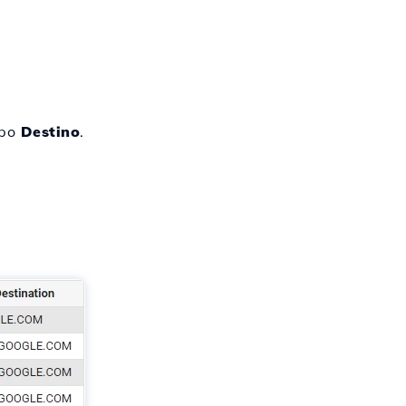
mpo
Destino
.