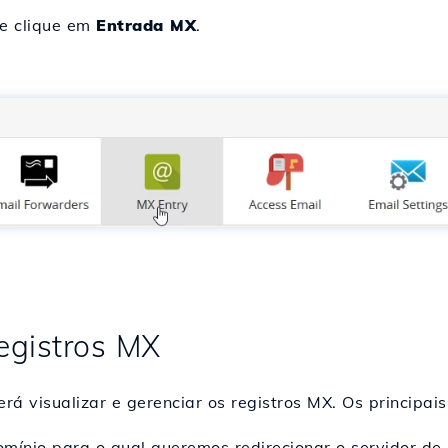
e clique em
Entrada MX
.
egistros MX
á visualizar e gerenciar os registros MX. Os principai
mínio para o qual queremos redirecionar o servidor de 