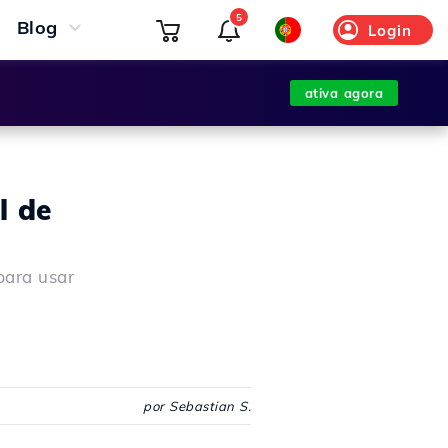
5
Blog
Login
ativa agora
l de
para usar
.
por Sebastian S.