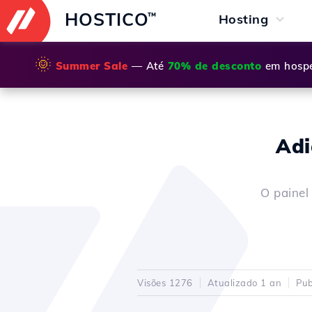
HOSTICO
™
Hosting
🌞
Summer Sale
— Até
70% de desconto
em hospe
Adi
O painel
Visões 1276
Atualizado 1 an
Pub