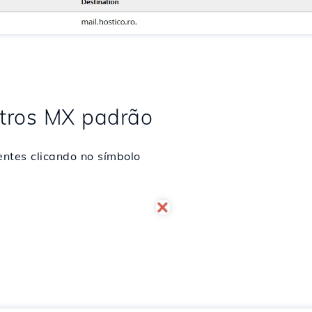
stros MX padrão
entes clicando no símbolo