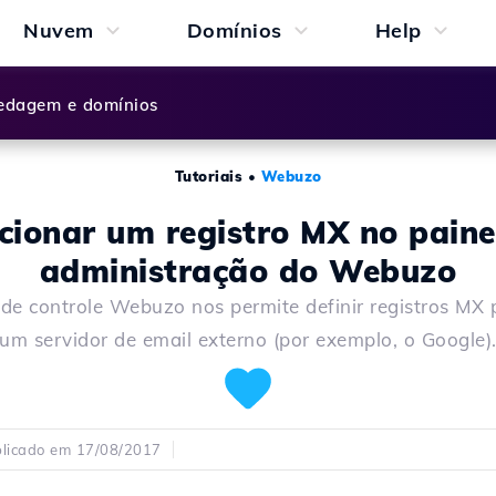
Nuvem
Domínios
Help
dagem e domínios
Tutoriais
•
Webuzo
cionar um registro MX no paine
administração do Webuzo
 de controle Webuzo nos permite definir registros MX 
um servidor de email externo (por exemplo, o Google)
licado em 17/08/2017