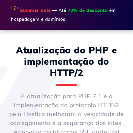
🌞
Summer Sale
— Até
70% de desconto
em
hospedagem e domínios
Atualização do PHP e
implementação do
HTTP/2
A atualização para PHP 7.1 e a
implementação do protocolo HTTP/2
pela Hostico melhoram a velocidade de
carregamento e a segurança dos sites.
Aproveite certificados SSL gratuitos!