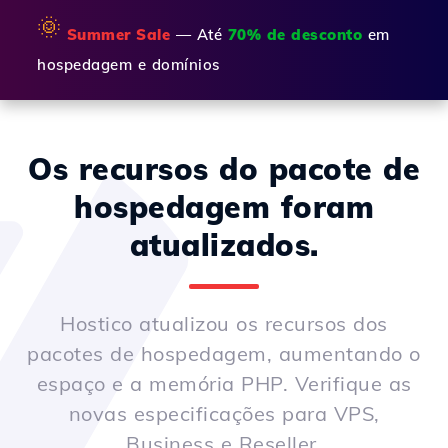
🌞
Summer Sale
— Até
70% de desconto
em
hospedagem e domínios
Os recursos do pacote de
hospedagem foram
atualizados.
Hostico atualizou os recursos dos
pacotes de hospedagem, aumentando o
espaço e a memória PHP. Verifique as
novas especificações para VPS,
Business e Reseller.