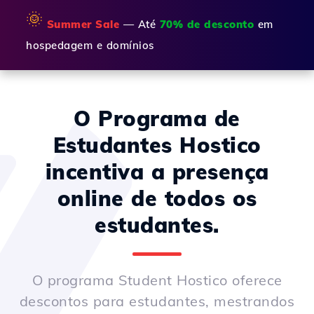
🌞
Summer Sale
— Até
70% de desconto
em
hospedagem e domínios
O Programa de
Estudantes Hostico
incentiva a presença
online de todos os
estudantes.
O programa Student Hostico oferece
descontos para estudantes, mestrandos