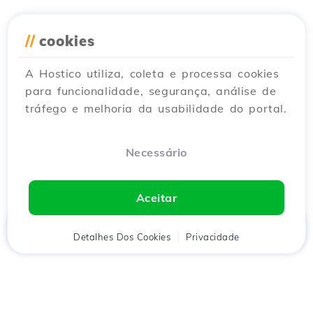
//
cookies
A Hostico utiliza, coleta e processa cookies
para funcionalidade, segurança, análise de
tráfego e melhoria da usabilidade do portal.
Necessário
Aceitar
Início
Detalhes Dos Cookies
Cliente
Carrinho
Privacidade
Chat
Menu
Descarregue o aplicativo