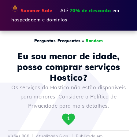
🌞
Summer Sale
— Até
70% de desconto
em
hospedagem e domínios
Perguntas Frequentes
•
Random
Eu sou menor de idade,
posso comprar serviços
Hostico?
Os serviços da Hostico não estão disponíveis
para menores. Considere a Política de
Privacidade para mais detalhes.
1
Visões 868
Atualizado 6 ani
Publicado em