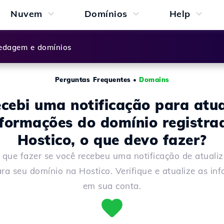
Nuvem
Domínios
Help
dagem e domínios
Perguntas Frequentes
•
Domains
ecebi uma notificação para atua
nformações do domínio registra
Hostico, o que devo fazer?
 que fazer se você recebeu uma notificação de atuali
ra seu domínio na Hostico. Verifique e atualize as in
em sua conta.