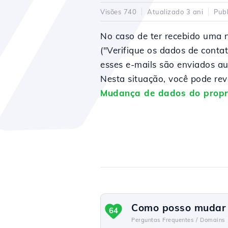
Visões 740
Atualizado 3 ani
Pub
No caso de ter recebido uma 
("Verifique os dados de cont
esses e-mails são enviados aut
Nesta situação, você pode reve
Mudança de dados do propri
Como posso mudar o
64
Perguntas Frequentes /
Domains