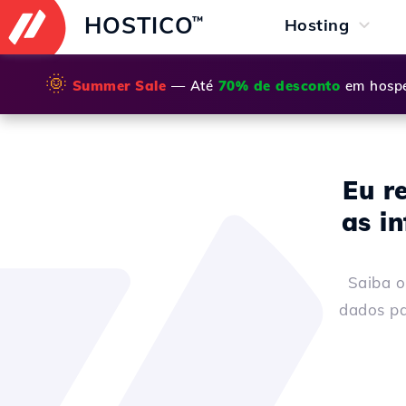
HOSTICO
™
Hosting
🌞
Summer Sale
— Até
70% de desconto
em hospe
Eu r
as i
Saiba o
dados pa