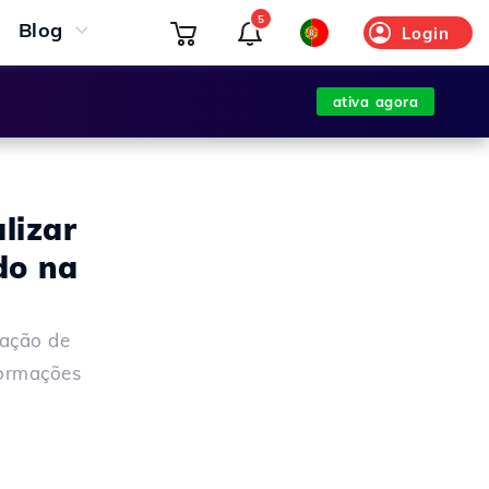
5
Blog
Login
ativa agora
lizar
do na
zação de
formações