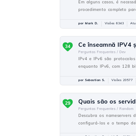
Em alguns casos, é necessá
procedimento completo para
por Mark D.
Visões 6343
Atu
Ce înseamnă IPV4 și 
34
Perguntas Frequentes /
Dev
IPv4 e IPv6 são protocolos
enquanto IPv6, com 128 bit
por Sebastian S.
Visões 20577
Quais são os servi
29
Perguntas Frequentes /
Random
Descubra os nameservers d
configurá-los e o tempo d