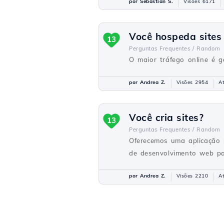
por Sebastian S.
Visões 6171
Você hospeda sites
13
Perguntas Frequentes /
Random
O maior tráfego online é g
por Andrea Z.
Visões 2954
A
Você cria sites?
13
Perguntas Frequentes /
Random
Oferecemos uma aplicação 
de desenvolvimento web par
por Andrea Z.
Visões 2210
A