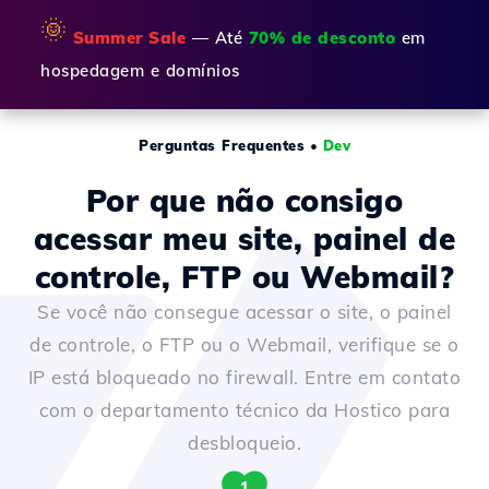
🌞
Summer Sale
— Até
70% de desconto
em
hospedagem e domínios
Perguntas Frequentes
•
Dev
Por que não consigo
acessar meu site, painel de
controle, FTP ou Webmail?
Se você não consegue acessar o site, o painel
de controle, o FTP ou o Webmail, verifique se o
IP está bloqueado no firewall. Entre em contato
com o departamento técnico da Hostico para
desbloqueio.
1