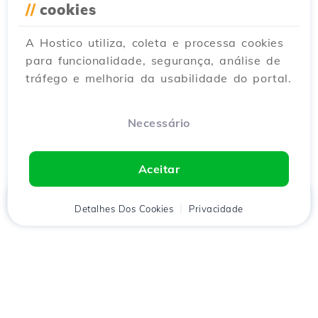
//
cookies
A Hostico utiliza, coleta e processa cookies
para funcionalidade, segurança, análise de
tráfego e melhoria da usabilidade do portal.
Necessário
Aceitar
Início
Detalhes Dos Cookies
Cliente
Carrinho
Privacidade
Chat
Menu
Descarregue o aplicativo
Hostico