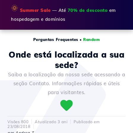
🌞
Summer Sale
— Até
70% de desconto
em
hospedagem e domínios
Perguntas Frequentes
•
Random
Onde está localizada a sua
sede?
Saiba a localização da nossa sede acessando a
seção Contato. Informações rápidas e úteis
para visitantes.
Visões 800
Atualizado 3 ani
Publicado em
23/08/2018
por Andrea Z.