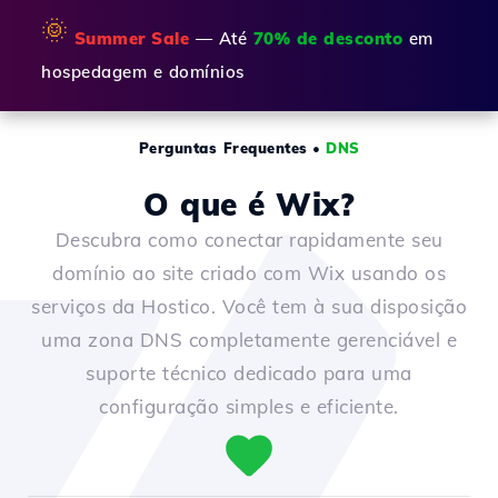
🌞
Summer Sale
— Até
70% de desconto
em
hospedagem e domínios
Perguntas Frequentes
•
DNS
O que é Wix?
Descubra como conectar rapidamente seu
domínio ao site criado com Wix usando os
serviços da Hostico. Você tem à sua disposição
uma zona DNS completamente gerenciável e
suporte técnico dedicado para uma
configuração simples e eficiente.